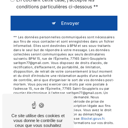
conditions particulières ci-dessous **
Envoyer
** Les données personnelles communiquées sont nécessaires
aux fins de vous contacter et sont enregistrées dans un fichier
informatisé. Elles sont destinées à BPM et ses sous-traitants
dans le seul but de répondre à votre message. Les données
collectées seront communiquées aux seuls destinataires
suivants: BPM 15, rue de l'Épinette, 77165 Saint-Soupplets
sarlbpm77@gmail.com. Vous disposez de droits d’accès, de
rectification, d’effacement, de portabilité, de limitation,
d’opposition, de retrait de votre consentement à tout moment
et du droit d’introduire une réclamation auprès d’une autorité
de contrôle, ainsi que d’organiser le sort de vos données post-
mortem. Vous pouvez exercer ces droits par voie postale à
l'adresse 15, rue de l'Épinette, 77165 Saint-Soupplets ou par
courrier électronique à l'adresse sarlbpm77@gmail.com. Un
justificatif d'identité pourra vous être demandé. Nous
conservons vos données pendant la période de prise de
contact puis pendant la durée de prescription légale aux fins
probatoires et de gestion des contentieux. Vous avez le droit
de vous inscrire sur la liste d'opposition au démarchage
Ce site utilise des cookies et
téléphonique, disponible à cette adresse:
Bloctel.gouv.fr
.
vous donne le contrôle sur
Consultez le site cnil.fr pour plus d’informations sur vos droits.
ceux que vous souhaitez