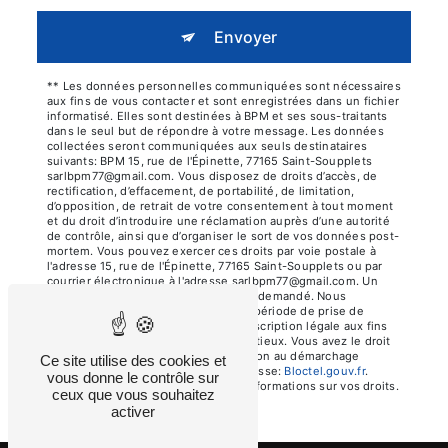
Envoyer
** Les données personnelles communiquées sont nécessaires
aux fins de vous contacter et sont enregistrées dans un fichier
informatisé. Elles sont destinées à BPM et ses sous-traitants
dans le seul but de répondre à votre message. Les données
collectées seront communiquées aux seuls destinataires
suivants: BPM 15, rue de l'Épinette, 77165 Saint-Soupplets
sarlbpm77@gmail.com. Vous disposez de droits d’accès, de
rectification, d’effacement, de portabilité, de limitation,
d’opposition, de retrait de votre consentement à tout moment
et du droit d’introduire une réclamation auprès d’une autorité
de contrôle, ainsi que d’organiser le sort de vos données post-
mortem. Vous pouvez exercer ces droits par voie postale à
l'adresse 15, rue de l'Épinette, 77165 Saint-Soupplets ou par
courrier électronique à l'adresse sarlbpm77@gmail.com. Un
justificatif d'identité pourra vous être demandé. Nous
conservons vos données pendant la période de prise de
contact puis pendant la durée de prescription légale aux fins
probatoires et de gestion des contentieux. Vous avez le droit
de vous inscrire sur la liste d'opposition au démarchage
Ce site utilise des cookies et
téléphonique, disponible à cette adresse:
Bloctel.gouv.fr
.
vous donne le contrôle sur
Consultez le site cnil.fr pour plus d’informations sur vos droits.
ceux que vous souhaitez
activer