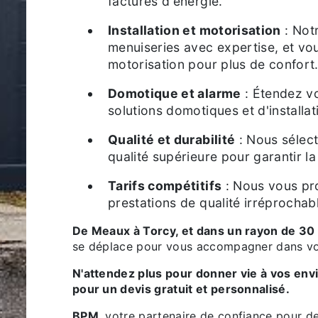
factures d'énergie.
Installation et motorisation
: Not
menuiseries avec expertise, et vo
motorisation pour plus de confort
Domotique et alarme
: Étendez vo
solutions domotiques et d'installat
Qualité et durabilité
: Nous sélec
qualité supérieure pour garantir l
Tarifs compétitifs
: Nous vous pro
prestations de qualité irréprochab
De Meaux à Torcy, et dans un rayon de 30
se déplace pour vous accompagner dans vos
N'attendez plus pour donner vie à vos envies ! Contactez-nous dès aujourd'hui
pour un devis gratuit et personnalisé.
BPM
, votre partenaire de confiance pour de