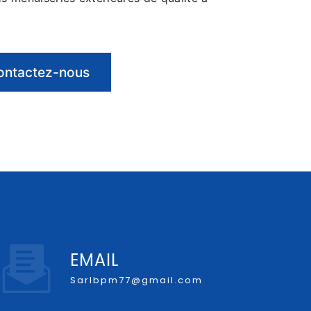
ontactez-nous
EMAIL
sarlbpm77@gmail.com