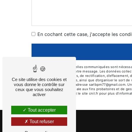
En cochant cette case, j'accepte les condi
** Les données personnelles communiquées sont nécessaires
seul but de répondre à votre message. Les données collec
disposez de droits d’accès, de rectification, d’effacement, 
Ce site utilise des cookies et
d’une autorité de contrôle, ainsi que d’organiser le sort d
vous donne le contrôle sur
courrier électronique à l'adresse sarlbpm77@gmail.com. Un
ceux que vous souhaitez
durée de prescription légale aux fins probatoires et de ges
Bloctel.gouv.fr
. Consultez le site cnil.fr pour plus d’informa
activer
Tout accepter
Tout refuser