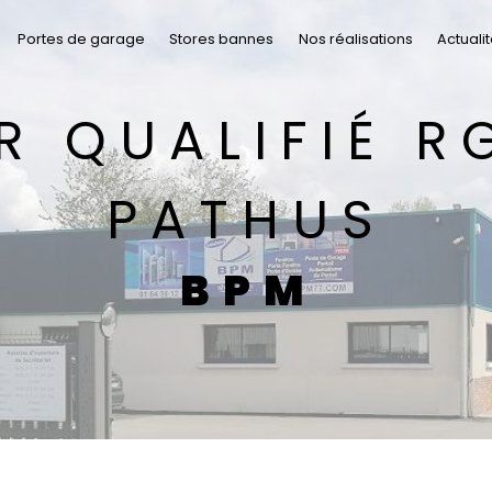
Portes de garage
Stores bannes
Nos réalisations
Actuali
PATHUS
BPM